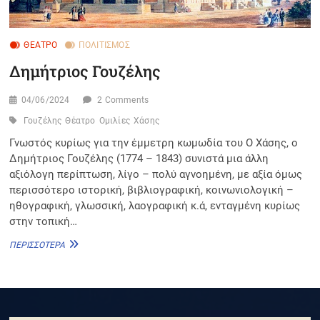
ΘΈΑΤΡΟ
ΠΟΛΙΤΙΣΜΌΣ
Δημήτριος Γουζέλης
04/06/2024
2 Comments
Γουζέλης
Θέατρο
Ομιλίες
Χάσης
Γνωστός κυρίως για την έμμετρη κωμωδία του Ο Χάσης, ο
Δημήτριος Γουζέλης (1774 – 1843) συνιστά μια άλλη
αξιόλογη περίπτωση, λίγο – πολύ αγνοημένη, με αξία όμως
περισσότερο ιστορική, βιβλιογραφική, κοινωνιολογική –
ηθογραφική, γλωσσική, λαογραφική κ.ά, ενταγμένη κυρίως
στην τοπική…
ΔΗΜΉΤΡΙΟΣ
ΠΕΡΙΣΣΌΤΕΡΑ
ΓΟΥΖΈΛΗΣ