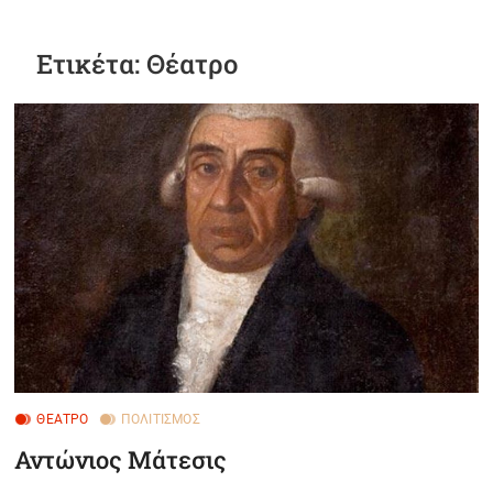
B
u
Ετικέτα:
Θέατρο
t
t
o
n
ΘΈΑΤΡΟ
ΠΟΛΙΤΙΣΜΌΣ
Αντώνιος Μάτεσις