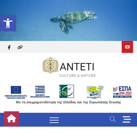
Skip
to
Ανοίξτε τη γραμμή εργαλείων
content
facebook
themefreesia
ANTETI
CULTURE & NATURE
Με τη συγχρηματοδότηση της Ελλάδας και της Ευρωπαϊκής Ένωσης
M
e
n
u