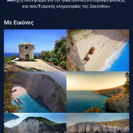
ΑΝ
οιχτή πλα
Τ
φόρμα για την ηλ
Ε
κτρονική καταγραφή φυσικής
και πολι
Τ
ισμικής κληρονομ
Ι
άς της Ζακύνθου»
Με Εικόνες