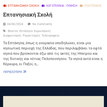
ΕΠΤΑΝΗΣΙΑΚΉ ΣΧΟΛΉ
ΛΟΓΟΤΕΧΝΊΑ - ΠΟΊΗΣΗ
ΠΟΛΙΤΙΣΜΌΣ
Επτανησιακή Σχολή
04/06/2024
No Comments
Βενετοί
Επτάνησα
Ευρωπαϊκός
Διαφωτισμός
Ρομαντισμός
Τυπογραφεία
Τα Επτάνησα, όπως η ονομασία υποδηλώνει, είναι μία
νησιωτική περιοχή της Ελλάδας, που περιλαμβάνει τα εφτά
νησιά που βρίσκονται έξω από τις ακτές της Ηπείρου και
της δυτικής και νότιας Πελοποννήσου. Τα νησιά αυτά είναι η
Κέρκυρα, οι Παξοί, η…
ΕΠΤΑΝΗΣΙΑΚΉ
ΠΕΡΙΣΣΌΤΕΡΑ
ΣΧΟΛΉ