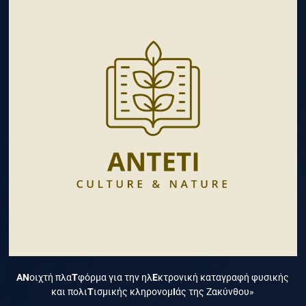
ΑΝ
οιχτή πλα
Τ
φόρμα για την ηλ
Ε
κτρονική καταγραφή φυσικής
και πολι
Τ
ισμικής κληρονομ
Ι
άς της Ζακύνθου»