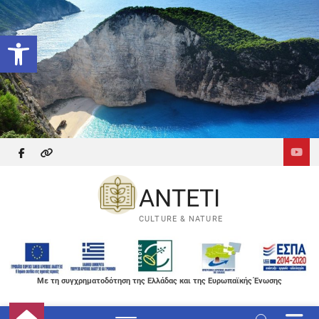
Skip
to
Ανοίξτε τη γραμμή εργαλείων
content
facebook
themefreesia
ANTETI
CULTURE & NATURE
Με τη συγχρηματοδότηση της Ελλάδας και της Ευρωπαϊκής Ένωσης
M