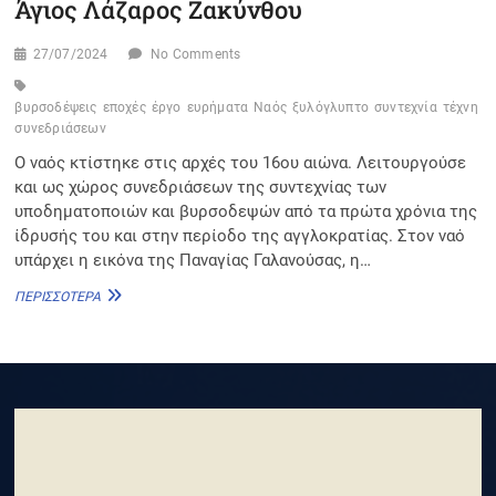
Άγιος Λάζαρος Ζακύνθου
27/07/2024
No Comments
βυρσοδέψεις
εποχές
έργο
ευρήματα
Ναός
ξυλόγλυπτο
συντεχνία
τέχνη
υ
συνεδριάσεων
Ο ναός κτίστηκε στις αρχές του 16ου αιώνα. Λειτουργούσε
και ως χώρος συνεδριάσεων της συντεχνίας των
υποδηματοποιών και βυρσοδεψών από τα πρώτα χρόνια της
ίδρυσής του και στην περίοδο της αγγλοκρατίας. Στον ναό
υπάρχει η εικόνα της Παναγίας Γαλανούσας, η…
ΆΓΙΟΣ
ΠΕΡΙΣΣΌΤΕΡΑ
ΛΆΖΑΡΟΣ
ΖΑΚΎΝΘΟΥ