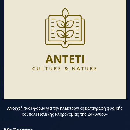
ΑΝ
οιχτή πλα
Τ
φόρμα για την ηλ
Ε
κτρονική καταγραφή φυσικής
και πολι
Τ
ισμικής κληρονομ
Ι
άς της Ζακύνθου»
Με Εικόνες