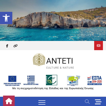
Skip
to
Ανοίξτε τη γραμμή εργαλείων
content
facebook
themefreesia
ANTETI
CULTURE & NATURE
Με τη συγχρηματοδότηση της Ελλάδας και της Ευρωπαϊκής Ένωσης
M
e