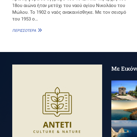
18ου αιώνα ήταν μετόχι του ναού αγίου Νικολάου του
Μώλου. Το 1902 ο ναός ανακαινίσθηκε. Με τον σεισμό
του 1953 ο…
ΆΓΙΟΣ
ΠΕΡΙΣΣΌΤΕΡΑ
ΝΙΚΌΛΑΟΣ
ΤΟΥ
ΔΟΝΆΤΟΥ
Με Εικόν