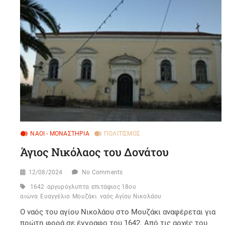
ΝΑΟΊ - ΜΟΝΑΣΤΉΡΙΑ
ΠΟΛΙΤΙΣΜΌΣ
Άγιος Νικόλαος του Δονάτου
12/08/2024
No Comments
1642
αργυρόγλυπτα
επιτάφιος 18ου
αιώνα
Ευαγγέλιο
Μουζάκι
ναός Αγίου Νικολάου
Ο ναός του αγίου Νικολάου στο Μουζάκι αναφέρεται για
πρώτη φορά σε έγγραφο του 1642. Από τις αρχές του