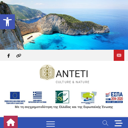
Skip
to
Ανοίξτε τη γραμμή εργαλείων
content
facebook
themefreesia
ANTETI
CULTURE & NATURE
Με τη συγχρηματοδότηση της Ελλάδας και της Ευρωπαϊκής Ένωσης
M
e