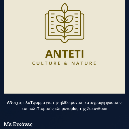
ΑΝ
οιχτή πλα
Τ
φόρμα για την ηλ
Ε
κτρονική καταγραφή φυσικής
και πολι
Τ
ισμικής κληρονομ
Ι
άς της Ζακύνθου»
Με Εικόνες