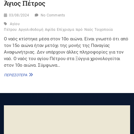
Άγιος Πέτρος
03/08/2024
No Comments
Αγίου
Πέτρου
Αργολιθοδομή
Αψίδα
Επίχρισμα
Ιερό
Ναός
Τοιχοποιία
Ο ναός κτίστηκε μέσα στον 10ο αιώνα. Είναι γνωστό ότι από
τον 15ο αιώνα ήταν μετόχι της μονής της Παναγίας
Αναφωνήτριας. Δεν υπάρχουν άλλες πληροφορίες για τον
ναό. Ο ναός του αγίου Πέτρου στα Ξύγγια χρονολογείται
στον 10ο αιώνα. Σύμφωνα…
ΆΓΙΟΣ
ΠΕΡΙΣΣΌΤΕΡΑ
ΠΈΤΡΟΣ