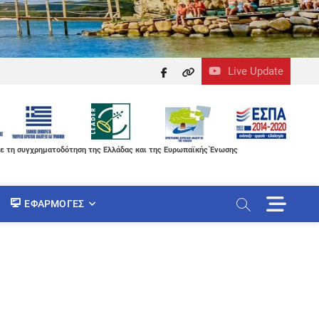
Live Update
facebook
themefreesia
ε τη συγχρηματοδότηση της Ελλάδας και της Ευρωπαϊκής Ένωσης
M
ΕΦΑΡΜΟΓΈΣ
e
n
u
B
u
t
t