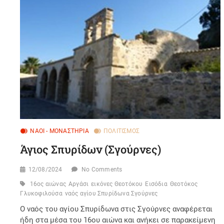
ΝΑΟΊ - ΜΟΝΑΣΤΉΡΙΑ
ΠΟΛΙΤΙΣΜΌΣ
Άγιος Σπυρίδων (Σγούρνες)
12/08/2024
No Comments
16ος αιώνας
Αργάσι
εικόνες Θεοτόκου
Εισόδια
Θεοτόκος
Γλυκοφιλούσα
ναός αγίου Σπυρίδωνα Σγούρνες
Ο ναός του αγίου Σπυρίδωνα στις Σγούρνες αναφέρεται
ήδη στα μέσα του 16ου αιώνα και ανήκει σε παρακείμενη