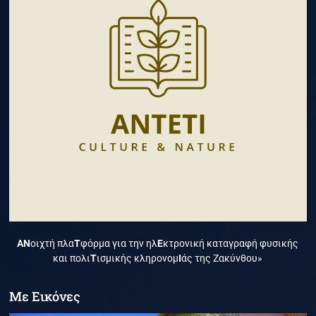
ΑΝ
οιχτή πλα
Τ
φόρμα για την ηλ
Ε
κτρονική καταγραφή φυσικής
και πολι
Τ
ισμικής κληρονομ
Ι
άς της Ζακύνθου»
Με Εικόνες