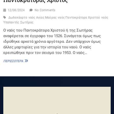
12/08/2024
No Comments
Δωδεκάορτο
ναός Αγίας Μαύρας
ναός Παντοκράτορα Χριστού
ναός
Υπαπαντής
Σωτήρας
Ο ναός του Παντοκράτορα Χριστού ή της Σωτήρας
αναφέρεται σε έγγραφο του 1526. Συνάγεται όμως πως
ιδρύθηκε αρκετά χρόνια αργότερα. Δεν υπάρχουν όμως
άλλες μαρτυρίες για την ιστορία του ναού. Ο ναός
ερειπώθηκε πριν τον σεισμό του 1953. Ο ναός…
ΠΑΝΤΟΚΡΆΤΟΡΑΣ
ΠΕΡΙΣΣΌΤΕΡΑ
ΧΡΙΣΤΌΣ