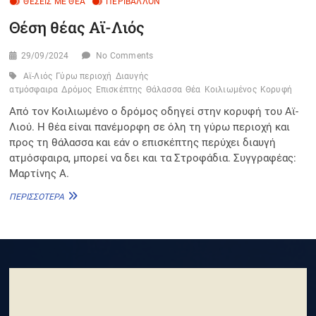
ΘΈΣΕΙΣ ΜΕ ΘΈΑ
ΠΕΡΙΒΆΛΛΟΝ
Θέση θέας Αϊ-Λιός
29/09/2024
No Comments
Αϊ-Λιός
Γύρω περιοχή
Διαυγής
ατμόσφαιρα
Δρόμος
Επισκέπτης
Θάλασσα
Θέα
Κοιλιωμένος
Κορυφή
Από τον Κοιλιωμένο ο δρόμος οδηγεί στην κορυφή του Αϊ-
Λιού. Η θέα είναι πανέμορφη σε όλη τη γύρω περιοχή και
προς τη θάλασσα και εάν ο επισκέπτης περύχει διαυγή
ατμόσφαιρα, μπορεί να δει και τα Στροφάδια. Συγγραφέας:
Μαρτίνης Α.
ΘΈΣΗ
ΠΕΡΙΣΣΌΤΕΡΑ
ΘΈΑΣ
ΑΪ-
ΛΙΌΣ