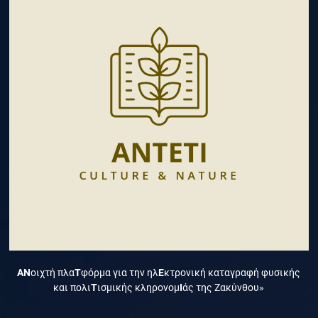
ΑΝ
οιχτή πλα
Τ
φόρμα για την ηλ
Ε
κτρονική καταγραφή φυσικής
και πολι
Τ
ισμικής κληρονομ
Ι
άς της Ζακύνθου»