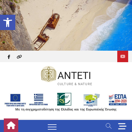
Skip
to
Ανοίξτε τη γραμμή εργαλείων
content
facebook
themefreesia
ANTETI
CULTURE & NATURE
Με τη συγχρηματοδότηση της Ελλάδας και της Ευρωπαϊκής Ένωσης
M
e