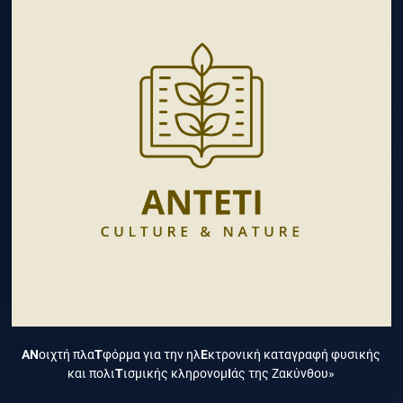
ΑΝ
οιχτή πλα
Τ
φόρμα για την ηλ
Ε
κτρονική καταγραφή φυσικής
και πολι
Τ
ισμικής κληρονομ
Ι
άς της Ζακύνθου»