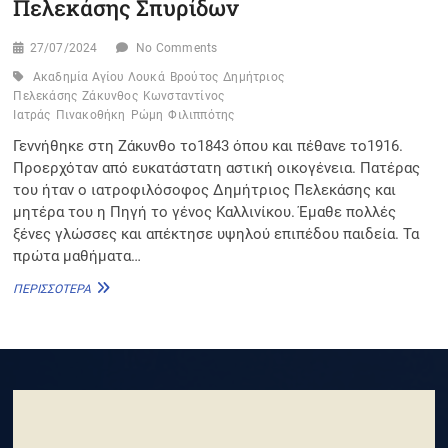
Πελεκάσης Σπυρίδων
27/07/2024
No Comments
Ακαδημία Αγίου Λουκά
Βρούτος
Δημήτριος
Πελεκάσης
Ζάκυνθος
Κωνσταντίνος
Ιατράς
Πινακοθήκη
Ρώμη
Φιλιππότης
Γεννήθηκε στη Ζάκυνθο το1843 όπου και πέθανε το1916.
Προερχόταν από ευκατάστατη αστική οικογένεια. Πατέρας
του ήταν ο ιατροφιλόσοφος Δημήτριος Πελεκάσης και
μητέρα του η Πηγή το γένος Καλλινίκου. Έμαθε πολλές
ξένες γλώσσες και απέκτησε υψηλού επιπέδου παιδεία. Τα
πρώτα μαθήματα…
ΠΕΛΕΚΆΣΗΣ
ΠΕΡΙΣΣΌΤΕΡΑ
ΣΠΥΡΊΔΩΝ