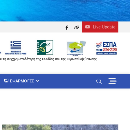
Live Update
facebook
themefreesia
ε τη συγχρηματοδότηση της Ελλάδας και της Ευρωπαϊκής Ένωσης
M
ΕΦΑΡΜΟΓΈΣ
e
n
u
B
u
t
t
o