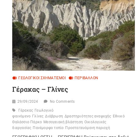
ΓΕΩΛΟΓΙΚΟΊ ΣΧΗΜΑΤΙΣΜΟΊ
ΠΕΡΙΒΆΛΛΟΝ
Γέρακας – Γλίνες
29/09/2024
No Comments
Γέρακας
Γεωλογικό
φαινόμενο
Γλίνες
Διάβρωση
Δραστηριότητες αναψυχής
Εθνικό
Θαλάσσιο Πάρκο
Μεσογειακή βλάστηση
Οικολογικές
διεργασίες
Πανέμορφο τοπίο
Προστατευόμενη περιοχή