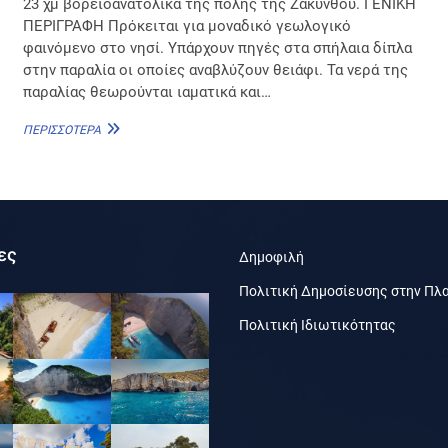
23 χμ βορειοανατολικά της πόλης της Ζακύνθου. ΓΕΝΙΚΗ
ΠΕΡΙΓΡΑΦΗ Πρόκειται για μοναδικό γεωλογικό
φαινόμενο στο νησί. Υπάρχουν πηγές στα σπήλαια δίπλα
στην παραλία οι οποίες αναβλύζουν θειάφι. Τα νερά της
παραλίας θεωρούνται ιαματικά και…
ΞΎΓΚΙΑ
ΠΕΡΙΣΣΌΤΕΡΑ
ες
Δημοφιλή
Πολιτική Δημοσίευσης στην Πλ
Πολιτική Ιδιωτικότητας