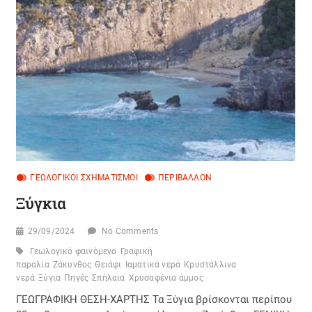
ΓΕΩΛΟΓΙΚΟΊ ΣΧΗΜΑΤΙΣΜΟΊ
ΠΕΡΙΒΆΛΛΟΝ
Ξύγκια
29/09/2024
No Comments
Γεωλογικό φαινόμενο
Γραφική
παραλία
Ζάκυνθος
Θειάφι
Ιαματικά νερά
Κρυστάλλινα
νερά
Ξύγια
Πηγές
Σπήλαια
Χρυσαφένια άμμος
ΓΕΩΓΡΑΦΙΚΗ ΘΕΣΗ-ΧΑΡΤΗΣ Τα Ξύγια βρίσκονται περίπου