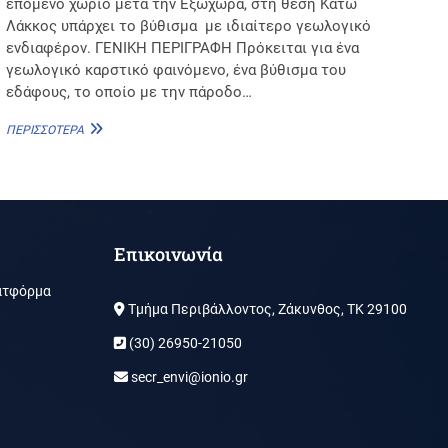
επόμενο χωριό μετά την Εξωχώρα, στη θέση Κάτω
Λάκκος υπάρχει το βύθισμα με ιδιαίτερο γεωλογικό
ενδιαφέρον. ΓΕΝΙΚΗ ΠΕΡΙΓΡΑΦΗ Πρόκειται για ένα
γεωλογικό καρστικό φαινόμενο, ένα βύθισμα του
εδάφους, το οποίο με την πάροδο…
ΚΆΤΩ
ΠΕΡΙΣΣΌΤΕΡΑ
ΛΆΚΚΟΣ
Επικοινωνία
ατφόρμα
Τμήμα Περιβάλλοντος, Ζάκυνθος, ΤΚ 29100
(30) 26950-21050
secr_envi@ionio.gr