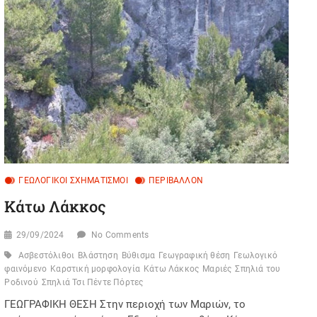
n
ΓΕΩΛΟΓΙΚΟΊ ΣΧΗΜΑΤΙΣΜΟΊ
ΠΕΡΙΒΆΛΛΟΝ
Κάτω Λάκκος
29/09/2024
No Comments
Ασβεστόλιθοι
Βλάστηση
Βύθισμα
Γεωγραφική θέση
Γεωλογικό
φαινόμενο
Καρστική μορφολογία
Κάτω Λάκκος
Μαριές
Σπηλιά του
Ροδινού
Σπηλιά Τσι Πέντε Πόρτες
ΓΕΩΓΡΑΦΙΚΗ ΘΕΣΗ Στην περιοχή των Μαριών, το