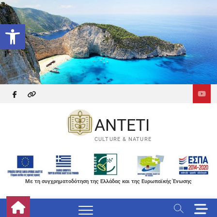
Skip
to
Ανοίξτε τη γραμμή εργαλείων
content
facebook
themefreesia
ANTETI
CULTURE & NATURE
Με τη συγχρηματοδότηση της Ελλάδας και της Ευρωπαϊκής Ένωσης
M
e