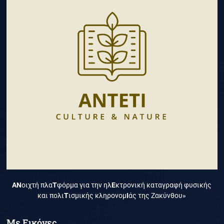
ΑΝ
οιχτή πλα
Τ
φόρμα για την ηλ
Ε
κτρονική καταγραφή φυσικής
και πολι
Τ
ισμικής κληρονομ
Ι
άς της Ζακύνθου»
Με Εικόνες