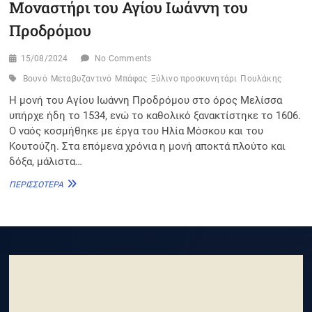
Μοναστήρι του Αγίου Ιωάννη του
Προδρόμου
15/08/2024
No Comments
Βουνό
Μεταβυζαντινό
Μπάφας
Ξύλινο προσκυνητάρι
Πουλάκης
Η μονή του Αγίου Ιωάννη Προδρόμου στο όρος Μελίσσα
υπήρχε ήδη το 1534, ενώ το καθολικό ξανακτίστηκε το 1606.
Ο ναός κοσμήθηκε με έργα του Ηλία Μόσκου και του
Κουτούζη. Στα επόμενα χρόνια η μονή αποκτά πλούτο και
δόξα, μάλιστα…
ΜΟΝΑΣΤΉΡΙ
ΠΕΡΙΣΣΌΤΕΡΑ
ΤΟΥ
ΑΓΊΟΥ
ΙΩΆΝΝΗ
ΤΟΥ
ΠΡΟΔΡΌΜΟΥ