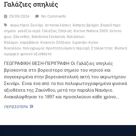
Γαλάζιες σπηλιές
29/09/2024
No Comments
ακρωτήριο Σκινάρι
αντανακλάσεις
Άσπρος βράχος
βορειότερο
σημείο
γαλάζια νερά
Γαλάζιες Σπηλιές
δίκτυο Natura 2000
έντονο
φως
Ζάκυνθος
θαλάσσια ξενάγηση
θαλάσσιοι
θάλαμοι
καραβάκια
Κυανούν Σπήλαιο
λιμανάκι Αγίου
Νικολάου
πολυχρωμία
προστατευόμενη περιοχή
Σταλακτίτες
Φυσική
ομορφιά
φυσικό αξιοθέατο
ΓΕΩΓΡΑΦΙΚΗ ΘΕΣΗ-ΠΕΡΙΓΡΑΦΗ Οι Γαλάζιες σπηλιές
βρίσκονται στο βορειότερο σημείο του νησιού και
συγκεκριμένα στην βορειανατολική ακτή του ακρωτηρίου
Σκινάρι. Είναι ένα από τα πιο πολυφωτογραφημένα φυσικά
αξιοθέατα της Ζακύνθου, μετά την παραλία Ναυάγιο.
Ανακαλύφθηκαν το 1897 και προσελκύουν κάθε χρόνο…
ΓΑΛΆΖΙΕΣ
ΠΕΡΙΣΣΌΤΕΡΑ
ΣΠΗΛΙΈΣ