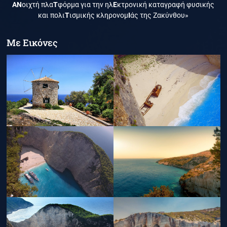
ΑΝ
οιχτή πλα
Τ
φόρμα για την ηλ
Ε
κτρονική καταγραφή φυσικής
και πολι
Τ
ισμικής κληρονομ
Ι
άς της Ζακύνθου»
Με Εικόνες