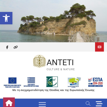
Skip
to
Ανοίξτε τη γραμμή εργαλείων
content
facebook
themefreesia
ANTETI
CULTURE & NATURE
Με τη συγχρηματοδότηση της Ελλάδας και της Ευρωπαϊκής Ένωσης
M
e