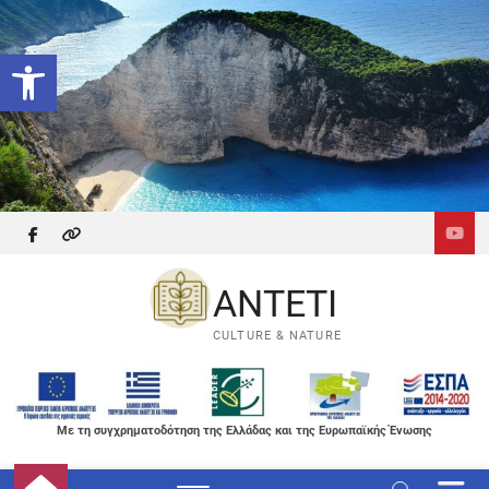
Skip
to
Ανοίξτε τη γραμμή εργαλείων
content
facebook
themefreesia
ANTETI
CULTURE & NATURE
Με τη συγχρηματοδότηση της Ελλάδας και της Ευρωπαϊκής Ένωσης
M