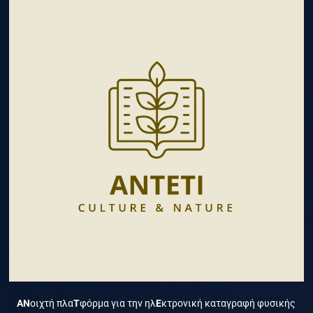
ΑΝ
οιχτή πλα
Τ
φόρμα για την ηλ
Ε
κτρονική καταγραφή φυσικής