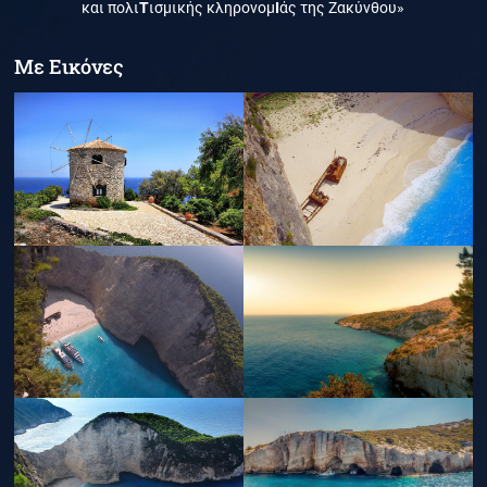
και πολι
Τ
ισμικής κληρονομ
Ι
άς της Ζακύνθου»
Με Εικόνες