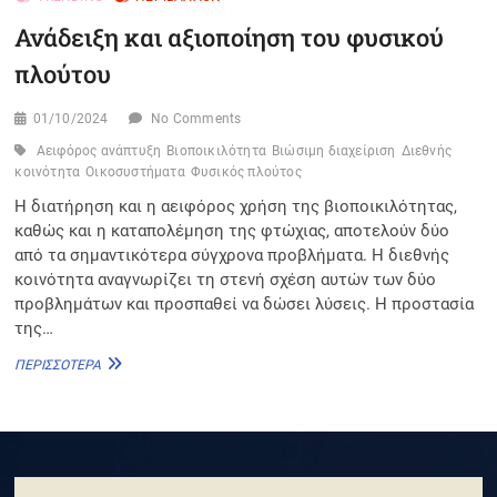
Ανάδειξη και αξιοποίηση του φυσικού
πλούτου
01/10/2024
No Comments
Αειφόρος ανάπτυξη
Βιοποικιλότητα
Βιώσιμη διαχείριση
Διεθνής
κοινότητα
Οικοσυστήματα
Φυσικός πλούτος
Η διατήρηση και η αειφόρος χρήση της βιοποικιλότητας,
καθώς και η καταπολέμηση της φτώχιας, αποτελούν δύο
από τα σημαντικότερα σύγχρονα προβλήματα. Η διεθνής
κοινότητα αναγνωρίζει τη στενή σχέση αυτών των δύο
προβλημάτων και προσπαθεί να δώσει λύσεις. Η προστασία
της…
ΑΝΆΔΕΙΞΗ
ΠΕΡΙΣΣΌΤΕΡΑ
ΚΑΙ
ΑΞΙΟΠΟΊΗΣΗ
ΤΟΥ
ΦΥΣΙΚΟΎ
ΠΛΟΎΤΟΥ