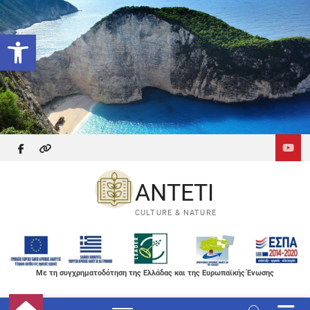
Skip
to
Ανοίξτε τη γραμμή εργαλείων
content
facebook
themefreesia
ANTETI
CULTURE & NATURE
Με τη συγχρηματοδότηση της Ελλάδας και της Ευρωπαϊκής Ένωσης
M