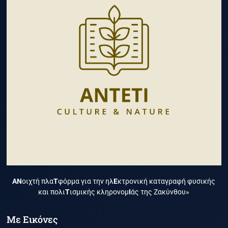
ΑΝ
οιχτή πλα
Τ
φόρμα για την ηλ
Ε
κτρονική καταγραφή φυσικής
και πολι
Τ
ισμικής κληρονομ
Ι
άς της Ζακύνθου»
Με Εικόνες