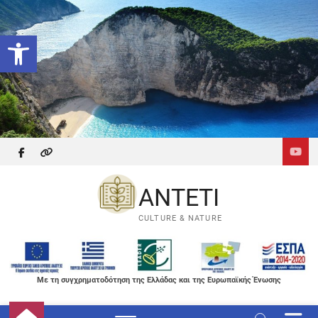
Skip
to
Ανοίξτε τη γραμμή εργαλείων
content
facebook
themefreesia
ANTETI
CULTURE & NATURE
Με τη συγχρηματοδότηση της Ελλάδας και της Ευρωπαϊκής Ένωσης
M