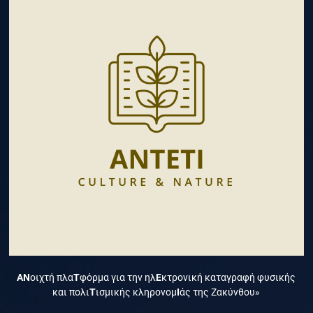
ΑΝ
οιχτή πλα
Τ
φόρμα για την ηλ
Ε
κτρονική καταγραφή φυσικής
και πολι
Τ
ισμικής κληρονομ
Ι
άς της Ζακύνθου»