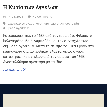
Η Κυρία των Αγγέλων
14/08/2024
No Comments
αγιογραφίες
αναστήλωση
αρχιτεκτονική
συντεχνία
συμβολαιογράφων
Κατασκευάστηκε το 1687 από τον ιερωμένο Φιλάρετο
Καλογερόπουλο ή Λαμπούδη και την συντεχνία των
συμβολαιογράφων. Μετά το σεισμό του 1893 μόνο στο
καμπαναριό διαπιστώθηκαν βλάβες, όμως ο ναός
καταστράφηκε εντελώς από τον σεισμό του 1953.
Αναστυλώθηκε αργότερα με τα ίδια…
Η
ΠΕΡΙΣΣΌΤΕΡΑ
ΚΥΡΊΑ
ΤΩΝ
ΑΓΓΈΛΩΝ