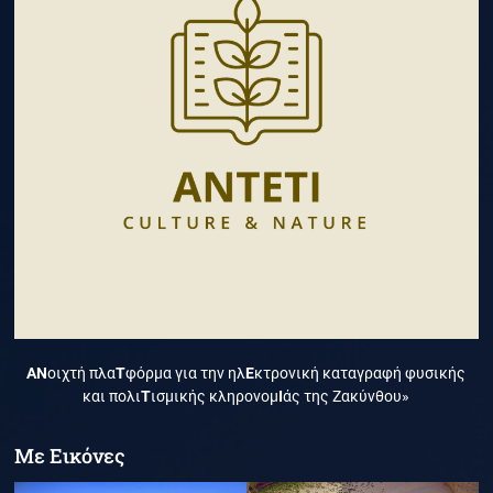
ΑΝ
οιχτή πλα
Τ
φόρμα για την ηλ
Ε
κτρονική καταγραφή φυσικής
και πολι
Τ
ισμικής κληρονομ
Ι
άς της Ζακύνθου»
Με Εικόνες