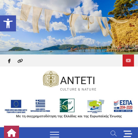
Skip
to
Ανοίξτε τη γραμμή εργαλείων
content
facebook
themefreesia
ANTETI
CULTURE & NATURE
Με τη συγχρηματοδότηση της Ελλάδας και της Ευρωπαϊκής Ένωσης
M
e