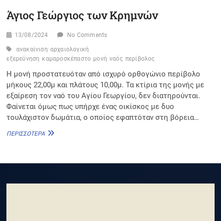
Άγιος Γεώργιος των Κρημνών
13/08/2024
No Comments
ανακαίνιση
αρχαιολογική
εξερεύνηση
καμαροσκέπαστο
μονή
ναός
περίβολος
Η μονή προστατευόταν από ισχυρό ορθογώνιο περίβολο
μήκους 22,00μ και πλάτους 10,00μ. Τα κτίρια της μονής με
εξαίρεση τον ναό του Αγίου Γεωργίου, δεν διατηρούνται.
Φαίνεται όμως πως υπήρχε ένας οικίσκος με δυο
τουλάχιστον δωμάτια, ο οποίος εφαπτόταν στη βόρεια…
ΆΓΙΟΣ
ΠΕΡΙΣΣΌΤΕΡΑ
ΓΕΏΡΓΙΟΣ
ΤΩΝ
ΚΡΗΜΝΏΝ