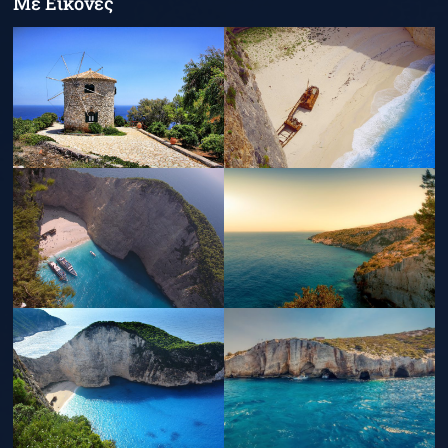
Με Εικόνες