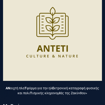
ΑΝ
οιχτή πλα
Τ
φόρμα για την ηλ
Ε
κτρονική καταγραφή φυσικής
και πολι
Τ
ισμικής κληρονομ
Ι
άς της Ζακύνθου»