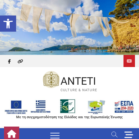
Skip
to
Ανοίξτε τη γραμμή εργαλείων
content
facebook
themefreesia
ANTETI
CULTURE & NATURE
Με τη συγχρηματοδότηση της Ελλάδας και της Ευρωπαϊκής Ένωσης
M
e