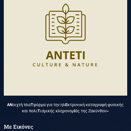
ΑΝ
οιχτή πλα
Τ
φόρμα για την ηλ
Ε
κτρονική καταγραφή φυσικής
και πολι
Τ
ισμικής κληρονομ
Ι
άς της Ζακύνθου»
Με Εικόνες