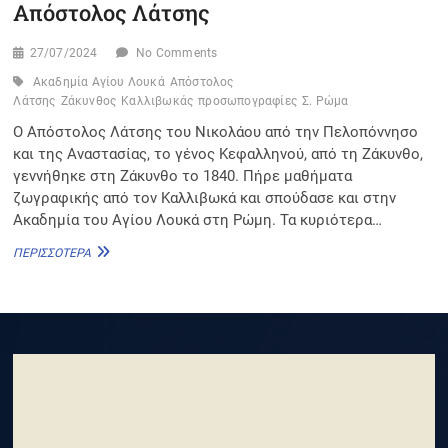
Απόστολος Λάτσης
27/07/2024
No Comments
Ακαδημία Αγίου Λουκά
Απόστολος
Λάτσης
Ζάκυνθος
Καλλιβωκάς
προσωπογραφίες
Σ. Ρώμα
Ο Απόστολος Λάτσης του Νικολάου από την Πελοπόννησο
και της Αναστασίας, το γένος Κεφαλληνού, από τη Ζάκυνθο,
γεννήθηκε στη Ζάκυνθο το 1840. Πήρε μαθήματα
ζωγραφικής από τον Καλλιβωκά και σπούδασε και στην
Ακαδημία του Αγίου Λουκά στη Ρώμη. Τα κυριότερα…
ΑΠΌΣΤΟΛΟΣ
ΠΕΡΙΣΣΌΤΕΡΑ
ΛΆΤΣΗΣ