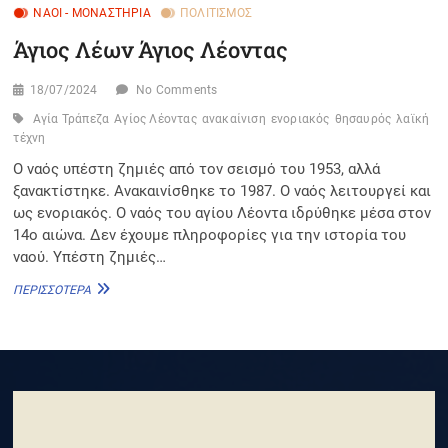
ΝΑΟΊ - ΜΟΝΑΣΤΉΡΙΑ
ΠΟΛΙΤΙΣΜΌΣ
Άγιος Λέων Άγιος Λέοντας
18/07/2024
No Comments
Αγία Τράπεζα
Αγίος Λέοντας
ανακαίνιση
ενοριακός
θησαυρός
λαϊκή
τέχνη
Ο ναός υπέστη ζημιές από τον σεισμό του 1953, αλλά
ξανακτίστηκε. Ανακαινίσθηκε το 1987. Ο ναός λειτουργεί και
ως ενοριακός. Ο ναός του αγίου Λέοντα ιδρύθηκε μέσα στον
14ο αιώνα. Δεν έχουμε πληροφορίες για την ιστορία του
ναού. Υπέστη ζημιές…
ΆΓΙΟΣ
ΠΕΡΙΣΣΌΤΕΡΑ
ΛΈΩΝ
ΆΓΙΟΣ
ΛΈΟΝΤΑΣ