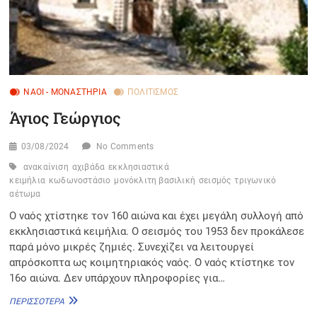
ΝΑΟΊ - ΜΟΝΑΣΤΉΡΙΑ
ΠΟΛΙΤΙΣΜΌΣ
Άγιος Γεώργιος
03/08/2024
No Comments
ανακαίνιση
αχιβάδα
εκκλησιαστικά
κειμήλια
κωδωνοστάσιο
μονόκλιτη βασιλική
σεισμός
τριγωνικό
αέτωμα
Ο ναός χτίστηκε τον 160 αιώνα και έχει μεγάλη συλλογή από
εκκλησιαστικά κειμήλια. Ο σεισμός του 1953 δεν προκάλεσε
παρά μόνο μικρές ζημιές. Συνεχίζει να λειτουργεί
απρόσκοπτα ως κοιμητηριακός ναός. Ο ναός κτίστηκε τον
16ο αιώνα. Δεν υπάρχουν πληροφορίες για…
ΆΓΙΟΣ
ΠΕΡΙΣΣΌΤΕΡΑ
ΓΕΏΡΓΙΟΣ