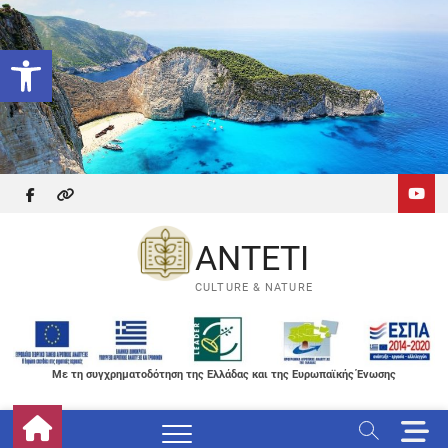
Skip
to
Ανοίξτε τη γραμμή εργαλείων
content
facebook
themefreesia
ANTETI
CULTURE & NATURE
Με τη συγχρηματοδότηση της Ελλάδας και της Ευρωπαϊκής Ένωσης
M
e