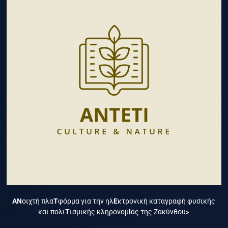
ΑΝ
οιχτή πλα
Τ
φόρμα για την ηλ
Ε
κτρονική καταγραφή φυσικής
και πολι
Τ
ισμικής κληρονομ
Ι
άς της Ζακύνθου»