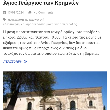
Άγιος Γεώργιος των Κρημνών
13/08/2024
No Comments
ανακαίνιση
αρχαιολογική
εξερεύνηση
καμαροσκέπαστο
μονή
ναός
περίβολος
Η μονή προστατευόταν από ισχυρό ορθογώνιο περίβολο
μήκους 22,00μ και πλάτους 10,00μ. Τα κτίρια της μονής με
εξαίρεση τον ναό του Αγίου Γεωργίου, δεν διατηρούνται.
Φαίνεται όμως πως υπήρχε ένας οικίσκος με δυο
τουλάχιστον δωμάτια, ο οποίος εφαπτόταν στη βόρεια…
ΆΓΙΟΣ
ΠΕΡΙΣΣΌΤΕΡΑ
ΓΕΏΡΓΙΟΣ
ΤΩΝ
ΚΡΗΜΝΏΝ