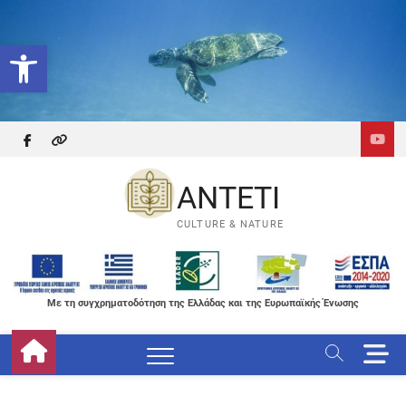
Skip
to
Ανοίξτε τη γραμμή εργαλείων
content
facebook
themefreesia
ANTETI
CULTURE & NATURE
Με τη συγχρηματοδότηση της Ελλάδας και της Ευρωπαϊκής Ένωσης
M
e
n
u