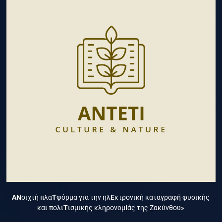
ΑΝ
οιχτή πλα
Τ
φόρμα για την ηλ
Ε
κτρονική καταγραφή φυσικής
και πολι
Τ
ισμικής κληρονομ
Ι
άς της Ζακύνθου»