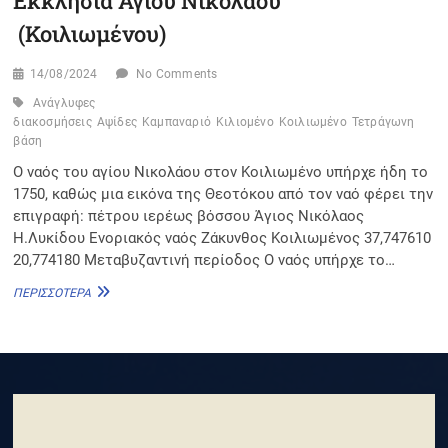
Εκκλησία Αγίου Νικολάου
(Κοιλιωμένου)
14/08/2024
No Comments
Ανάγλυφες
διακοσμήσεις
Αψίδες
Καμπαναριό
Κιλιομένο
Κοιλιωμένο
Τετράγωνη
βάση
Ο ναός του αγίου Νικολάου στον Κοιλιωμένο υπήρχε ήδη το
1750, καθώς μια εικόνα της Θεοτόκου από τον ναό φέρει την
επιγραφή: πέτρου ιερέως βόσσου Άγιος Νικόλαος
Η.Λυκίδου Ενοριακός ναός Ζάκυνθος Κοιλιωμένος 37,747610
20,774180 Μεταβυζαντινή περίοδος Ο ναός υπήρχε το…
ΕΚΚΛΗΣΊΑ
ΠΕΡΙΣΣΌΤΕΡΑ
ΑΓΊΟΥ
ΝΙΚΟΛΆΟΥ
(ΚΟΙΛΙΩΜΈΝΟΥ)