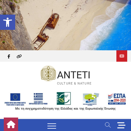
Skip
to
Ανοίξτε τη γραμμή εργαλείων
content
facebook
themefreesia
ANTETI
CULTURE & NATURE
Με τη συγχρηματοδότηση της Ελλάδας και της Ευρωπαϊκής Ένωσης
M
e