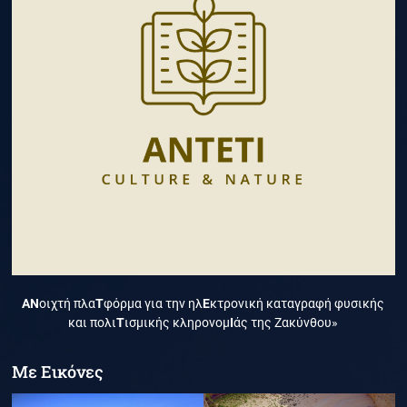
ΑΝ
οιχτή πλα
Τ
φόρμα για την ηλ
Ε
κτρονική καταγραφή φυσικής
και πολι
Τ
ισμικής κληρονομ
Ι
άς της Ζακύνθου»
Με Εικόνες