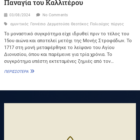
Παναγία του Καλλιτέρου
03/08/2024
No Comments
αμυντικός
Γεννέσιο
Δερματούσα
Θεοτόκος
Πολιούχος
πύργος
Το μοναστικό συγκρότημα είχε ιδρυθεί πριν το τέλος του
15ου αιώνα και αποτελεί μετόχι της Μονής Στροφάδων. Το
1717 στη μονή μεταφέρθηκε το λείψανο του Αγίου
Διονυσίου, όπου και παρέμεινε για τρία χρόνια. Το
συγκρότημα υπέστη εκτεταμένες ζημιές από τον…
ΠΑΝΑΓΊΑ
ΠΕΡΙΣΣΌΤΕΡΑ
ΤΟΥ
ΚΑΛΛΙΤΈΡΟΥ