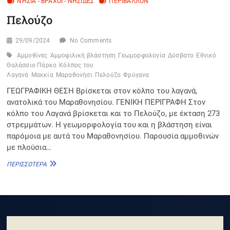
ΝΗΣΙΆ - ΒΡΆΧΟΙ - ΝΗΣΊΔΕΣ
ΠΕΡΙΒΆΛΛΟΝ
Πελούζο
29/09/2024
No Comments
Αμμοθίνες
Αμμοφιλική βλάστηση
Γεωμορφολογία
Δύσβατο
Εθνικό
Θαλάσσιο Πάρκο
Κόλπος του
Λαγανά
Μακκία
Μαραθονήσι
Πελούζο
Φρύγανα
ΓΕΩΓΡΑΦΙΚΗ ΘΕΣΗ Βρίσκεται στον κόλπο του λαγανά,
ανατολικά του Μαραθονησίου. ΓΕΝΙΚΗ ΠΕΡΙΓΡΑΦΗ Στον
κόλπο του Λαγανά βρίσκεται και το Πελούζο, με έκταση 273
στρεμμάτων. Η γεωμορφολογία του και η βλάστηση είναι
παρόμοια με αυτά του Μαραθονησίου. Παρουσία αμμοθινών
με πλούσια…
ΠΕΛΟΎΖΟ
ΠΕΡΙΣΣΌΤΕΡΑ