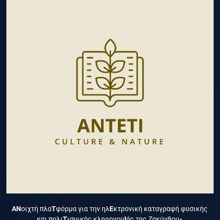
ΑΝ
οιχτή πλα
Τ
φόρμα για την ηλ
Ε
κτρονική καταγραφή φυσικής
και πολι
Τ
ισμικής κληρονομ
Ι
άς της Ζακύνθου»