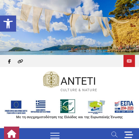
Skip
to
Ανοίξτε τη γραμμή εργαλείων
content
facebook
themefreesia
ANTETI
CULTURE & NATURE
Με τη συγχρηματοδότηση της Ελλάδας και της Ευρωπαϊκής Ένωσης
M
e