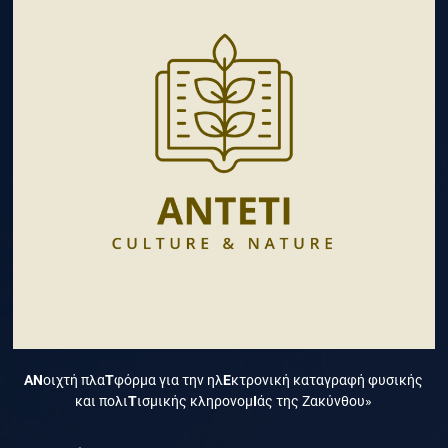
ΑΝ
οιχτή πλα
Τ
φόρμα για την ηλ
Ε
κτρονική καταγραφή φυσικής
και πολι
Τ
ισμικής κληρονομ
Ι
άς της Ζακύνθου»