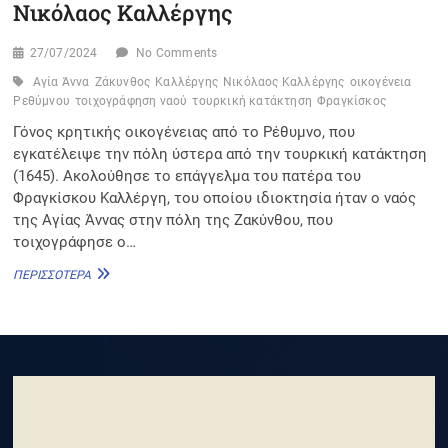
Νικόλαος Καλλέργης
27/07/2024
No Comments
Αγία Άννα
Ζάκυνθος
Καλλέργης
Νικόλαος Καλλέργης
οικογένεια
Ρεθύμνου
τοιχογράφηση ναού
τουρκική κατάκτηση
Φραγκίσκος
Γόνος κρητικής οικογένειας από το Ρέθυμνο, που
εγκατέλειψε την πόλη ύστερα από την τουρκική κατάκτηση
(1645). Ακολούθησε το επάγγελμα του πατέρα του
Φραγκίσκου Καλλέργη, του οποίου ιδιοκτησία ήταν ο ναός
της Αγίας Άννας στην πόλη της Ζακύνθου, που
τοιχογράφησε ο…
ΝΙΚΌΛΑΟΣ
ΠΕΡΙΣΣΌΤΕΡΑ
ΚΑΛΛΈΡΓΗΣ