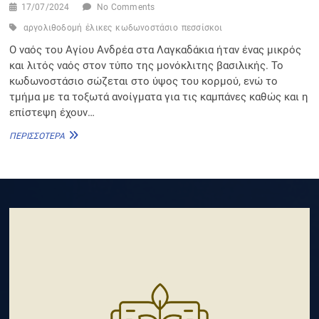
17/07/2024
No Comments
αργολιθοδομή
έλικες
κωδωνοστάσιο
πεσσίσκοι
Ο ναός του Αγίου Ανδρέα στα Λαγκαδάκια ήταν ένας μικρός
και λιτός ναός στον τύπο της μονόκλιτης βασιλικής. Το
κωδωνοστάσιο σώζεται στο ύψος του κορμού, ενώ το
τμήμα με τα τοξωτά ανοίγματα για τις καμπάνες καθώς και η
επίστεψη έχουν…
ΆΓΙΟΣ
ΠΕΡΙΣΣΌΤΕΡΑ
ΑΝΔΡΈΑΣ
ΣΤΑ
ΛΑΓΚΑΔΆΚΙΑ