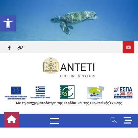
Skip
to
Ανοίξτε τη γραμμή εργαλείων
content
facebook
themefreesia
ANTETI
CULTURE & NATURE
Με τη συγχρηματοδότηση της Ελλάδας και της Ευρωπαϊκής Ένωσης
M
e
n
u