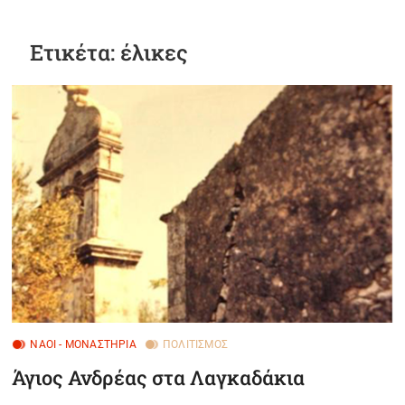
B
u
Ετικέτα:
έλικες
t
t
o
n
ΝΑΟΊ - ΜΟΝΑΣΤΉΡΙΑ
ΠΟΛΙΤΙΣΜΌΣ
Άγιος Ανδρέας στα Λαγκαδάκια