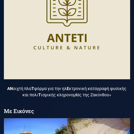
ΑΝ
οιχτή πλα
Τ
φόρμα για την ηλ
Ε
κτρονική καταγραφή φυσικής
και πολι
Τ
ισμικής κληρονομ
Ι
άς της Ζακύνθου»
Με Εικόνες